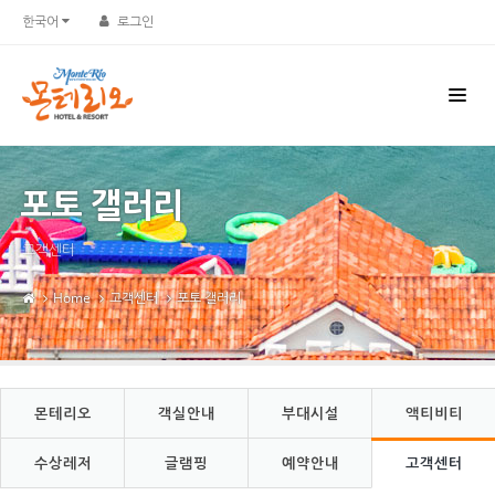
한국어
로그인
포토 갤러리
고객센터
Home
고객센터
포토 갤러리
몬테리오
객실안내
부대시설
액티비티
수상레저
글램핑
예약안내
고객센터