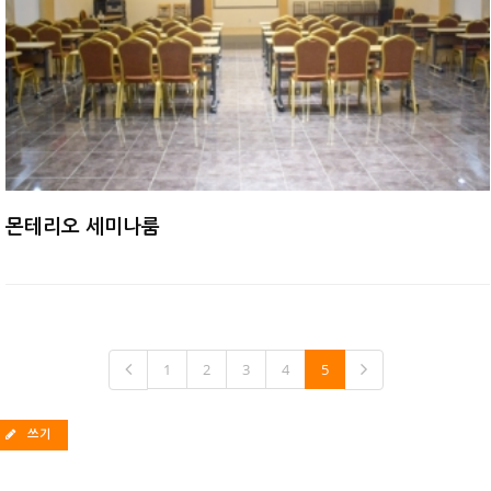
몬테리오 세미나룸
1
2
3
4
5
쓰기