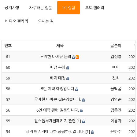
공지사항
자주하는 질문
1:1 상담
포토 갤러리
비디오 갤러리
오시는 길
번호
제목
글쓴이
61
무제한 바베큐 문의
김성룡
2026
60
매점 문의
빠이
2026
59
빠지 매점
진희
2026
58
5인 예약 예정입니다
물떡곰
2026
57
무제한 바베큐 질문있습니다.
김영준
2026
56
6인 예약 관련 질문입니다.
김종진
2026
55
원스톱무제한패키지 관련
[1]
이용자
2026
54
레저 패키지에 대한 궁금한것입니다.
[1]
은하수
2026