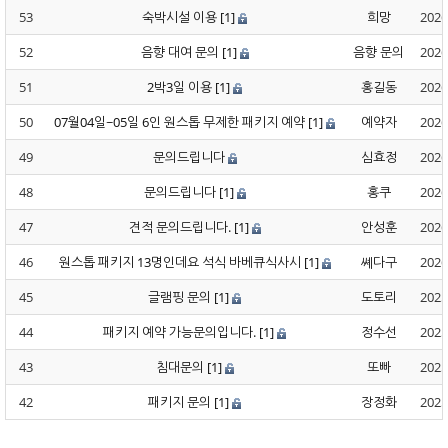
53
숙박시설 이용
[1]
희망
2026
52
음향 대여 문의
[1]
음향 문의
2026
51
2박3일 이용
[1]
홍길동
2026
50
07월04일~05일 6인 원스톱 무제한 패키지 예약
[1]
예약자
2026
49
문의드립니다
심효정
2026
48
문의드립니다
[1]
홍쿠
2026
47
견적 문의드립니다.
[1]
안성훈
2026
46
원스톱 패키지 13명인데요 석식 바베큐식사시
[1]
쎼다구
2026
45
글램핑 문의
[1]
도토리
2025
44
패키지 예약 가능문의입니다.
[1]
정수선
2025
43
침대문의
[1]
또빠
2025
42
패키지 문의
[1]
장정화
2025