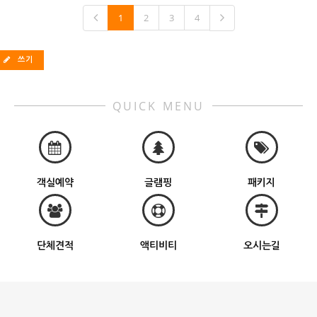
1
2
3
4
쓰기
QUICK MENU
객실예약
글램핑
패키지
단체견적
액티비티
오시는길