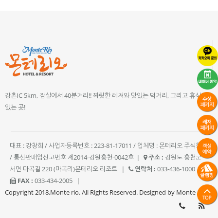
강촌IC 5km, 잠실에서 40분거리!! 짜릿한 레져와 맛있는 먹거리, 그리고 휴식이
있는 곳!
대표 : 강창희 / 사업자등록번호 : 223-81-17011 / 업체명 : 몬테리오 주식회사
/ 통신판매업신고번호 제2014-강원홍천-0042호
|
주소 :
강원도 홍천군
서면 마곡길 220 (마곡리)몬테리오 리조트
|
연락처 :
033-436-1000
|
FAX :
033-434-2005
|
Copyright 2018,Monte rio. All Rights Reserved. Designed by Monte rio.