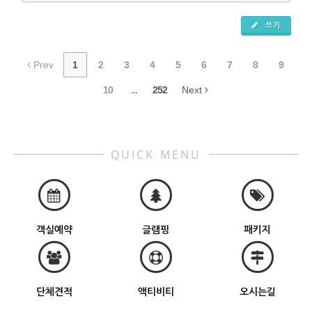
쓰기
Prev
1
2
3
4
5
6
7
8
9
10
...
252
Next
QUICK MENU
객실예약
글램핑
패키지
단체견적
액티비티
오시는길