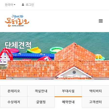
Sketchbook5, 스케치북5
Sketchbook5, 스케치북5
한국어
로그인
단체견적
예약안내
Home
예약안내
단체견적
몬테리오
객실안내
부대시설
액티비티
수상레저
글램핑
예약안내
고객센터