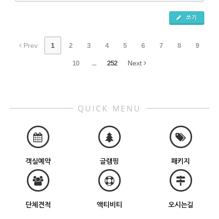
쓰기
Prev
1
2
3
4
5
6
7
8
9
10
...
252
Next
QUICK MENU
객실예약
글램핑
패키지
단체견적
액티비티
오시는길