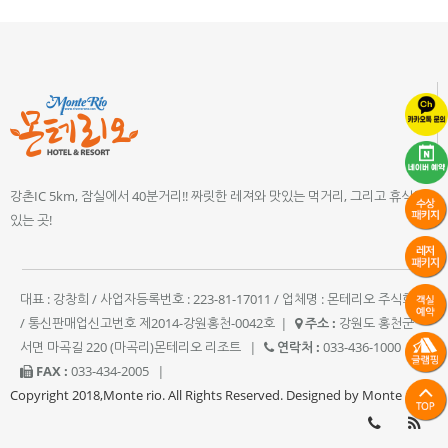
강촌IC 5km, 잠실에서 40분거리!! 짜릿한 레져와 맛있는 먹거리, 그리고 휴식이
있는 곳!
대표 : 강창희 / 사업자등록번호 : 223-81-17011 / 업체명 : 몬테리오 주식회사
/ 통신판매업신고번호 제2014-강원홍천-0042호
|
주소 :
강원도 홍천군
서면 마곡길 220 (마곡리)몬테리오 리조트
|
연락처 :
033-436-1000
|
FAX :
033-434-2005
|
Copyright 2018,Monte rio. All Rights Reserved. Designed by Monte rio.