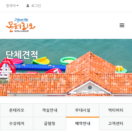
Sketchbook5, 스케치북5
Sketchbook5, 스케치북5
한국어
로그인
단체견적
예약안내
Home
예약안내
단체견적
몬테리오
객실안내
부대시설
액티비티
수상레저
글램핑
예약안내
고객센터