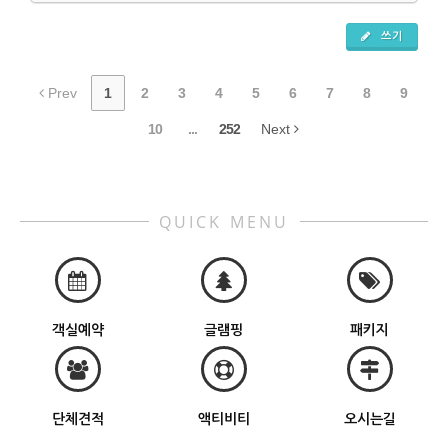
쓰기
Prev
1
2
3
4
5
6
7
8
9
10
...
252
Next
QUICK MENU
객실예약
글램핑
패키지
단체견적
액티비티
오시는길