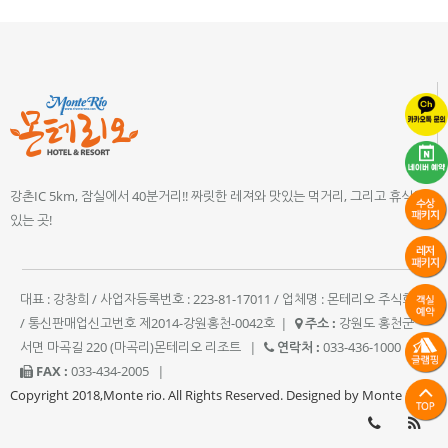
강촌IC 5km, 잠실에서 40분거리!! 짜릿한 레져와 맛있는 먹거리, 그리고 휴식이
있는 곳!
대표 : 강창희 / 사업자등록번호 : 223-81-17011 / 업체명 : 몬테리오 주식회사
/ 통신판매업신고번호 제2014-강원홍천-0042호
|
주소 :
강원도 홍천군
서면 마곡길 220 (마곡리)몬테리오 리조트
|
연락처 :
033-436-1000
|
FAX :
033-434-2005
|
Copyright 2018,Monte rio. All Rights Reserved. Designed by Monte rio.