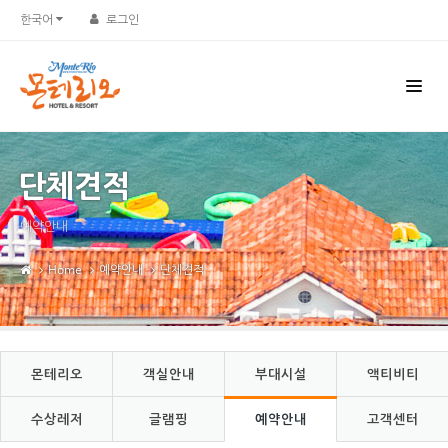
Sketchbook5, 스케치북5
Sketchbook5, 스케치북5
한국어
로그인
단체견적
예약안내
Home
예약안내
단체견적
몬테리오
객실안내
부대시설
액티비티
수상레저
글램핑
예약안내
고객센터