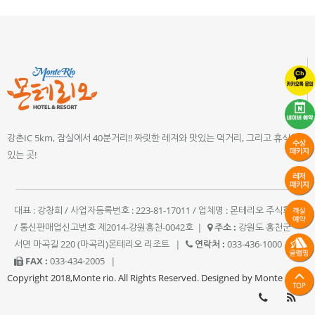
강촌IC 5km, 잠실에서 40분거리!! 짜릿한 레져와 맛있는 먹거리, 그리고 휴식이
있는 곳!
대표 : 강창희 / 사업자등록번호 : 223-81-17011 / 업체명 : 몬테리오 주식회사
/ 통신판매업신고번호 제2014-강원홍천-0042호
|
주소 :
강원도 홍천군
서면 마곡길 220 (마곡리)몬테리오 리조트
|
연락처 :
033-436-1000
|
FAX :
033-434-2005
|
Copyright 2018,Monte rio. All Rights Reserved. Designed by Monte rio.