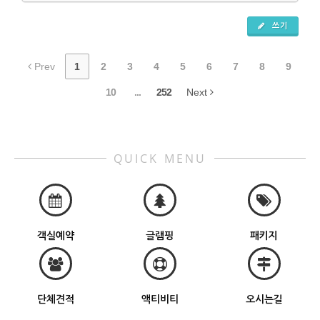
쓰기
Prev
1
2
3
4
5
6
7
8
9
10
...
252
Next
QUICK MENU
객실예약
글램핑
패키지
단체견적
액티비티
오시는길