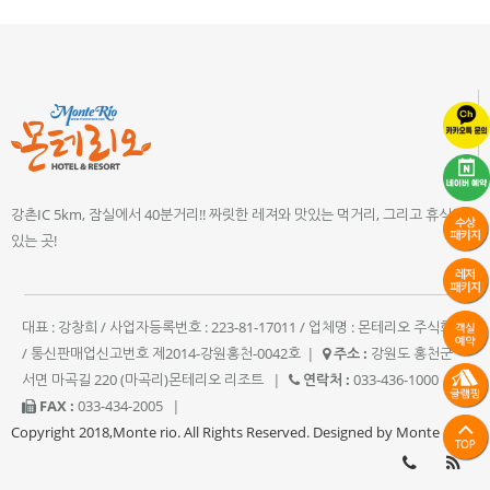
강촌IC 5km, 잠실에서 40분거리!! 짜릿한 레져와 맛있는 먹거리, 그리고 휴식이
있는 곳!
대표 : 강창희 / 사업자등록번호 : 223-81-17011 / 업체명 : 몬테리오 주식회사
/ 통신판매업신고번호 제2014-강원홍천-0042호
|
주소 :
강원도 홍천군
서면 마곡길 220 (마곡리)몬테리오 리조트
|
연락처 :
033-436-1000
|
FAX :
033-434-2005
|
Copyright 2018,Monte rio. All Rights Reserved. Designed by Monte rio.