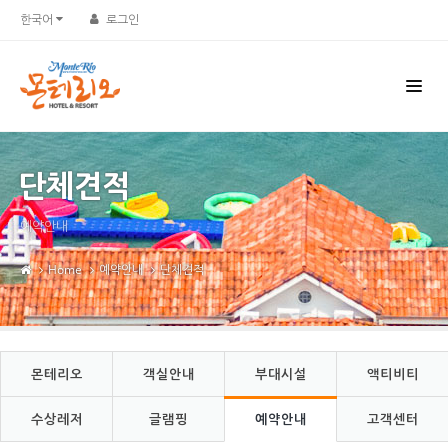
Sketchbook5, 스케치북5
Sketchbook5, 스케치북5
한국어
로그인
단체견적
예약안내
Home
예약안내
단체견적
몬테리오
객실안내
부대시설
액티비티
수상레저
글램핑
예약안내
고객센터