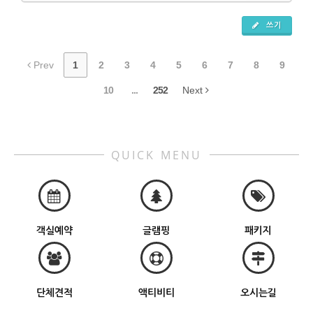
쓰기
Prev
1
2
3
4
5
6
7
8
9
10
...
252
Next
QUICK MENU
객실예약
글램핑
패키지
단체견적
액티비티
오시는길