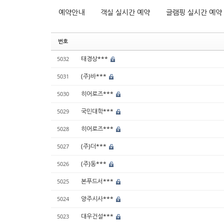
예약안내
객실 실시간 예약
글램핑 실시간 예약
번호
태경상***
5032
(주)바***
5031
히어로즈***
5030
국민대학***
5029
히어로즈***
5028
(주)더***
5027
(주)동***
5026
본푸드서***
5025
양주시사***
5024
대우건설***
5023