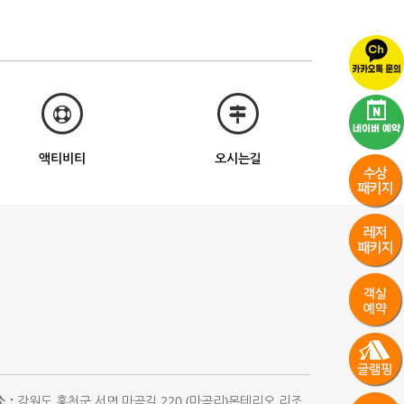
액티비티
오시는길
 :
강원도 홍천군 서면 마곡길 220 (마곡리)몬테리오 리조