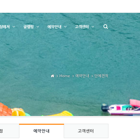
상레저
글램핑
예약안내
고객센터
Home
예약안내
단체견적
핑
예약안내
고객센터