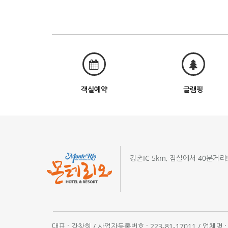
객실예약
글램핑
강촌IC 5km, 잠실에서 40분거리
대표 : 강창희 / 사업자등록번호 : 223-81-17011 / 업