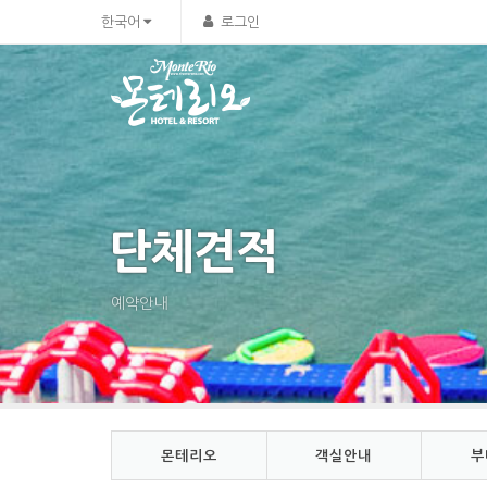
Sketchbook5, 스케치북5
Sketchbook5, 스케치북5
한국어
로그인
단체견적
예약안내
몬테리오
객실안내
부