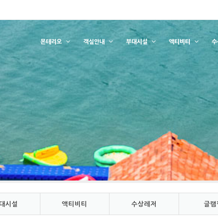
몬테리오
객실안내
부대시설
액티비티
수
대시설
액티비티
수상레저
글램