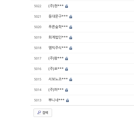
(주)현***
5022
동대문구***
5021
푸른숲학***
5020
회계법인***
5019
엠빅주식***
5018
(주)팜***
5017
(주)오***
5016
서보노조***
5015
(주)퍼***
5014
뿌니네***
5013
검색