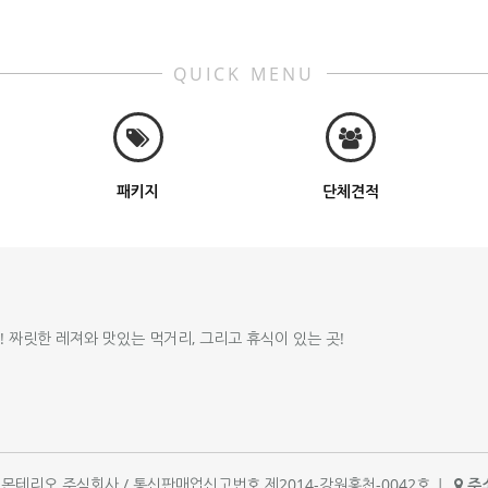
QUICK MENU
패키지
단체견적
!! 짜릿한 레져와 맛있는 먹거리, 그리고 휴식이 있는 곳!
체명 : 몬테리오 주식회사 / 통신판매업신고번호 제2014-강원홍천-0042호
|
주소