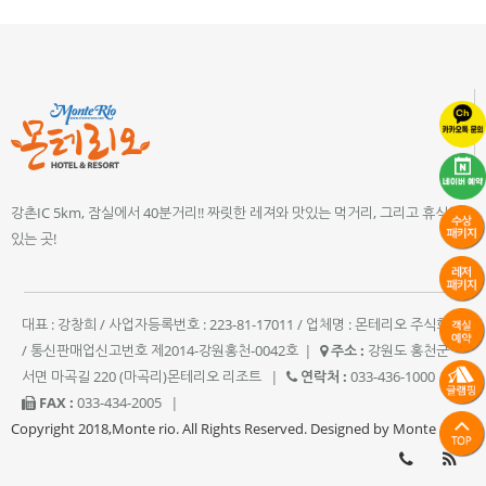
강촌IC 5km, 잠실에서 40분거리!! 짜릿한 레져와 맛있는 먹거리, 그리고 휴식이
있는 곳!
대표 : 강창희 / 사업자등록번호 : 223-81-17011 / 업체명 : 몬테리오 주식회사
/ 통신판매업신고번호 제2014-강원홍천-0042호
|
주소 :
강원도 홍천군
서면 마곡길 220 (마곡리)몬테리오 리조트
|
연락처 :
033-436-1000
|
FAX :
033-434-2005
|
Copyright 2018,Monte rio. All Rights Reserved. Designed by Monte rio.