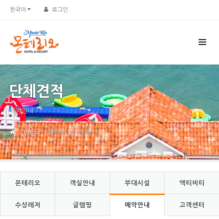
Sketchbook5, 스케치북5
Sketchbook5, 스케치북5
한국어
로그인
단체견적
예약안내
Home
예약안내
단체견적
몬테리오
객실안내
부대시설
액티비티
수상레저
글램핑
예약안내
고객센터