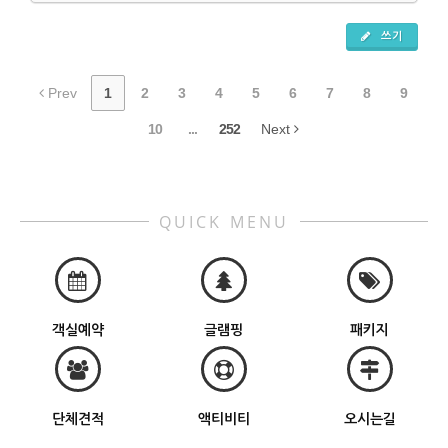
쓰기
Prev
1
2
3
4
5
6
7
8
9
10
...
252
Next
QUICK MENU
객실예약
글램핑
패키지
단체견적
액티비티
오시는길