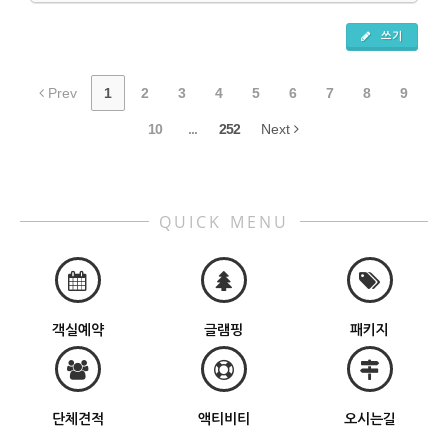
쓰기
Prev
1
2
3
4
5
6
7
8
9
10
...
252
Next
QUICK MENU
객실예약
글램핑
패키지
단체견적
액티비티
오시는길