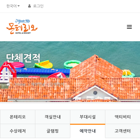
Sketchbook5, 스케치북5
Sketchbook5, 스케치북5
한국어
로그인
단체견적
예약안내
Home
예약안내
단체견적
몬테리오
객실안내
부대시설
액티비티
수상레저
글램핑
예약안내
고객센터