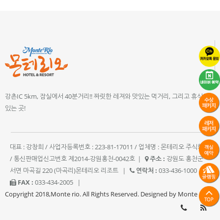
강촌IC 5km, 잠실에서 40분거리!! 짜릿한 레져와 맛있는 먹거리, 그리고 휴식이
있는 곳!
대표 : 강창희 / 사업자등록번호 : 223-81-17011 / 업체명 : 몬테리오 주식회사
/ 통신판매업신고번호 제2014-강원홍천-0042호
|
주소 :
강원도 홍천군
서면 마곡길 220 (마곡리)몬테리오 리조트
|
연락처 :
033-436-1000
|
FAX :
033-434-2005
|
Copyright 2018,Monte rio. All Rights Reserved. Designed by Monte rio.