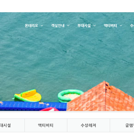
몬테리오
객실안내
부대시설
액티비티
수
대시설
액티비티
수상레저
글램