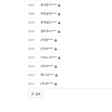
동대문구***
5021
푸른숲학***
5020
회계법인***
5019
엠빅주식***
5018
(주)팜***
5017
(주)오***
5016
서보노조***
5015
(주)퍼***
5014
뿌니네***
5013
(주)호***
5012
검색