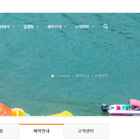
상레저
글램핑
예약안내
고객센터
Home
예약안내
단체견적
핑
예약안내
고객센터