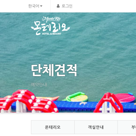
Sketchbook5, 스케치북5
Sketchbook5, 스케치북5
한국어
로그인
단체견적
예약안내
몬테리오
객실안내
부