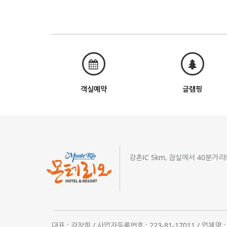
객실예약
글램핑
강촌IC 5km, 잠실에서 40분거리
대표 : 강창희 / 사업자등록번호 : 223-81-17011 / 업