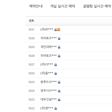
예약안내
객실 실시간 예약
글램핑 실시간 예약
번호
(주)바***
5031
히어로즈***
5030
국민대학***
5029
히어로즈***
5028
(주)더***
5027
(주)동***
5026
본푸드서***
5025
양주시사***
5024
대우건설***
5023
(주)현***
5022