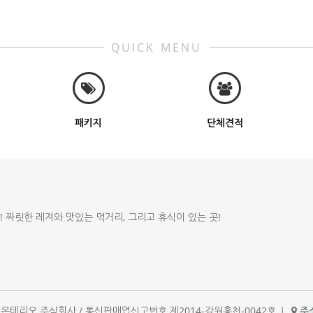
QUICK MENU
패키지
단체견적
!! 짜릿한 레져와 맛있는 먹거리, 그리고 휴식이 있는 곳!
체명 : 몬테리오 주식회사 / 통신판매업신고번호 제2014-강원홍천-0042호
|
주소