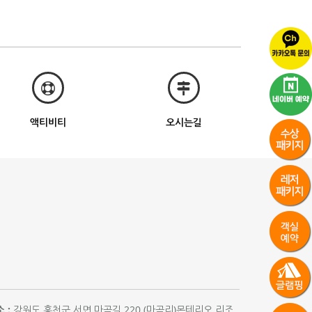
액티비티
오시는길
 :
강원도 홍천군 서면 마곡길 220 (마곡리)몬테리오 리조