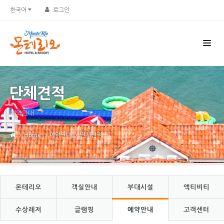
Sketchbook5, 스케치북5
Sketchbook5, 스케치북5
한국어
로그인
단체견적
예약안내
Home
예약안내
단체견적
몬테리오
객실안내
부대시설
액티비티
수상레저
글램핑
예약안내
고객센터