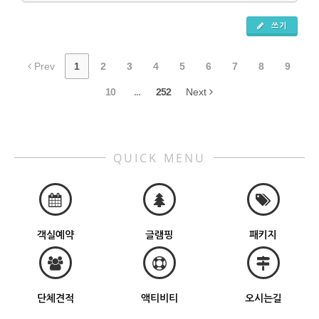
쓰기
Prev
1
2
3
4
5
6
7
8
9
10
...
252
Next
QUICK MENU
객실예약
글램핑
패키지
단체견적
액티비티
오시는길