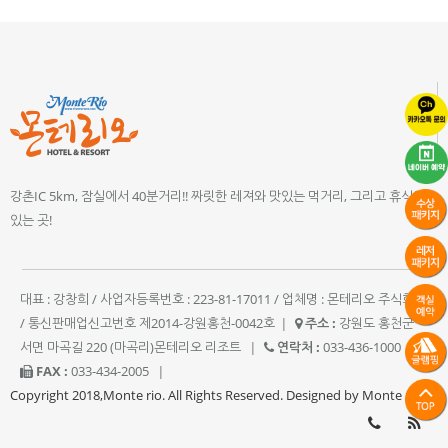
강촌IC 5km, 잠실에서 40분거리!! 짜릿한 레져와 맛있는 먹거리, 그리고 휴식이
있는 곳!
대표 : 강창희 / 사업자등록번호 : 223-81-17011 / 업체명 : 몬테리오 주식회사
/ 통신판매업신고번호 제2014-강원홍천-0042호
|
주소 :
강원도 홍천군
서면 마곡길 220 (마곡리)몬테리오 리조트
|
연락처 :
033-436-1000
|
FAX :
033-434-2005
|
Copyright 2018,Monte rio. All Rights Reserved. Designed by Monte rio.