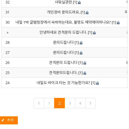
32
샤워실관련
[1]
31
개인장비 문의드려요.
[1]
파
30
내일 1박 글램핑장에서 숙박하는데요. 불멍도 예약해야하나요?
[1]
»
안녕하세요 견적문의 드립니다.
[1]
28
문의드립니다
[1]
27
문의드립니다
[1]
26
견적문의 드립니다
[1]
b
25
견적문의드립니다.
[1]
24
내일도 바이크 타는 것 가능한가요?
[1]
1
2
3
4
쓰기