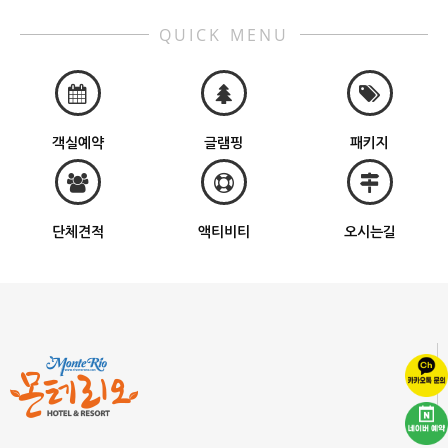
QUICK MENU
객실예약
글램핑
패키지
단체견적
액티비티
오시는길