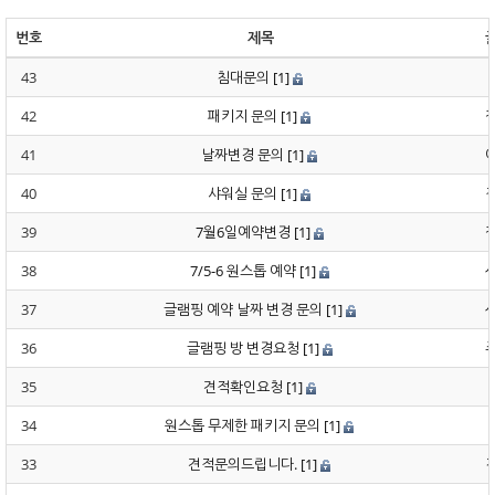
번호
제목
43
침대문의
[1]
42
패키지 문의
[1]
41
날짜변경 문의
[1]
40
샤워실 문의
[1]
39
7월6일예약변경
[1]
38
7/5-6 원스톱 예약
[1]
37
글램핑 예약 날짜 변경 문의
[1]
36
글램핑 방 변경요청
[1]
35
견적확인요청
[1]
34
원스톱 무제한 패키지 문의
[1]
33
견적문의드립니다.
[1]