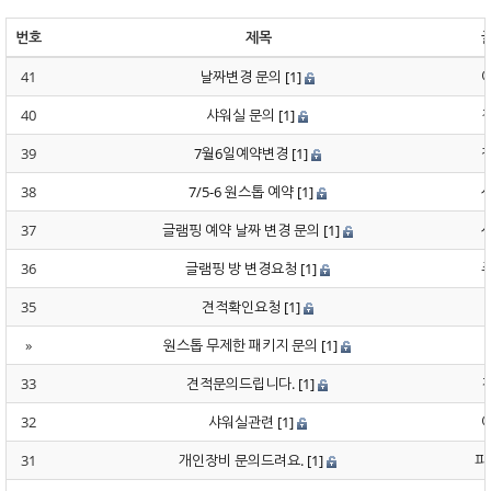
번호
제목
41
날짜변경 문의
[1]
40
샤워실 문의
[1]
39
7월6일예약변경
[1]
38
7/5-6 원스톱 예약
[1]
37
글램핑 예약 날짜 변경 문의
[1]
36
글램핑 방 변경요청
[1]
35
견적확인요청
[1]
»
원스톱 무제한 패키지 문의
[1]
33
견적문의드립니다.
[1]
32
샤워실관련
[1]
31
개인장비 문의드려요.
[1]
파