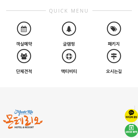
QUICK MENU
객실예약
글램핑
패키지
단체견적
액티비티
오시는길