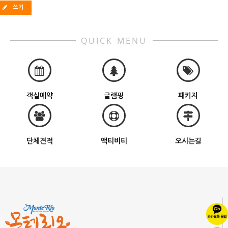
쓰기
QUICK MENU
객실예약
글램핑
패키지
단체견적
액티비티
오시는길