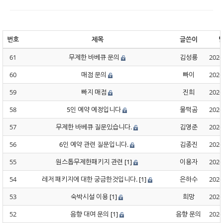
번호
제목
글쓴이
61
무제한 바베큐 문의
김성룡
2026
60
매점 문의
빠이
2026
59
빠지 매점
진희
2026
58
5인 예약 예정입니다
물떡곰
2026
57
무제한 바베큐 질문있습니다.
김영준
2026
56
6인 예약 관련 질문입니다.
김종진
2026
55
원스톱무제한패키지 관련
[1]
이용자
2026
54
레저 패키지에 대한 궁금한것입니다.
[1]
은하수
2026
53
숙박시설 이용
[1]
희망
2026
52
음향 대여 문의
[1]
음향 문의
2026