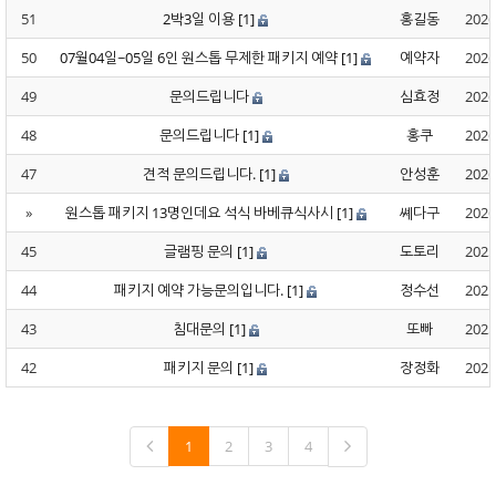
51
2박3일 이용
[1]
홍길동
2026
50
07월04일~05일 6인 원스톱 무제한 패키지 예약
[1]
예약자
2026
49
문의드립니다
심효정
2026
48
문의드립니다
[1]
홍쿠
2026
47
견적 문의드립니다.
[1]
안성훈
2026
»
원스톱 패키지 13명인데요 석식 바베큐식사시
[1]
쎼다구
2026
45
글램핑 문의
[1]
도토리
2025
44
패키지 예약 가능문의입니다.
[1]
정수선
2025
43
침대문의
[1]
또빠
2025
42
패키지 문의
[1]
장정화
2025
1
2
3
4