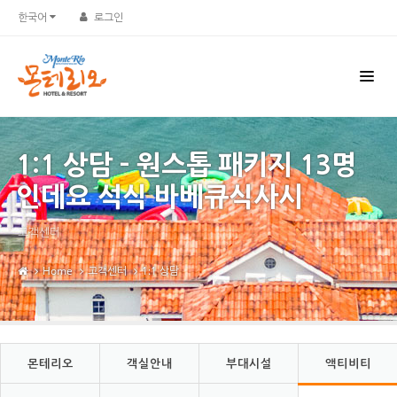
한국어
로그인
1:1 상담 - 원스톱 패키지 13명
인데요 석식 바베큐식사시
고객센터
Home
고객센터
1:1 상담
몬테리오
객실안내
부대시설
액티비티