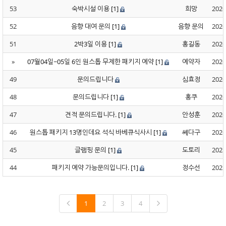
53
숙박시설 이용
[1]
희망
2026
52
음향 대여 문의
[1]
음향 문의
2026
51
2박3일 이용
[1]
홍길동
2026
»
07월04일~05일 6인 원스톱 무제한 패키지 예약
[1]
예약자
2026
49
문의드립니다
심효정
2026
48
문의드립니다
[1]
홍쿠
2026
47
견적 문의드립니다.
[1]
안성훈
2026
46
원스톱 패키지 13명인데요 석식 바베큐식사시
[1]
쎼다구
2026
45
글램핑 문의
[1]
도토리
2025
44
패키지 예약 가능문의입니다.
[1]
정수선
2025
1
2
3
4