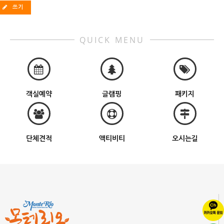
쓰기
QUICK MENU
객실예약
글램핑
패키지
단체견적
액티비티
오시는길