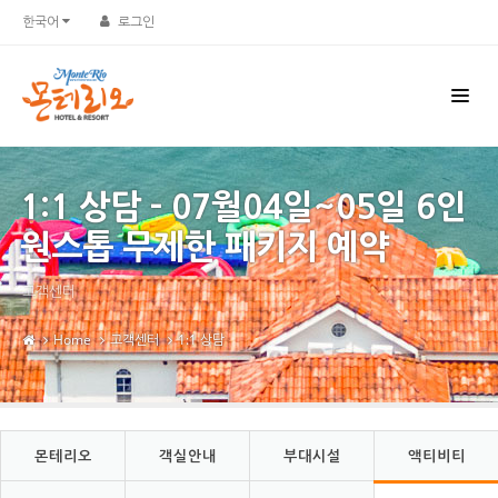
한국어
로그인
1:1 상담 - 07월04일~05일 6인
원스톱 무제한 패키지 예약
고객센터
Home
고객센터
1:1 상담
몬테리오
객실안내
부대시설
액티비티