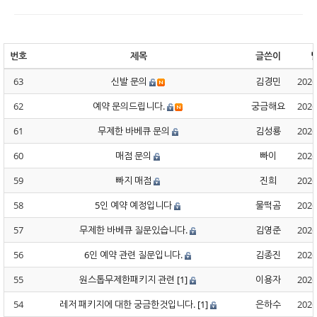
번호
제목
글쓴이
63
신발 문의
김경민
2026
62
예약 문의드립니다.
궁금해요
2026
61
무제한 바베큐 문의
김성룡
2026
60
매점 문의
빠이
2026
59
빠지 매점
진희
2026
58
5인 예약 예정입니다
물떡곰
2026
57
무제한 바베큐 질문있습니다.
김영준
2026
56
6인 예약 관련 질문입니다.
김종진
2026
55
원스톱무제한패키지 관련
[1]
이용자
2026
54
레저 패키지에 대한 궁금한것입니다.
[1]
은하수
2026