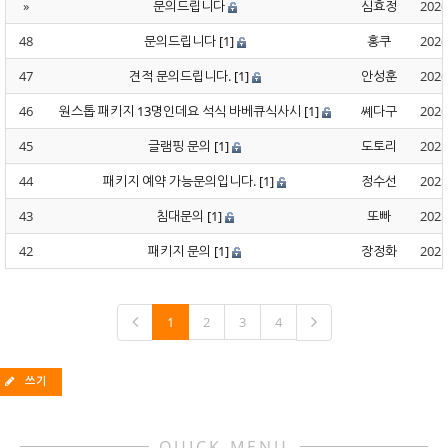
»
문의드립니다
심효정
2026
48
문의드립니다
[1]
홍쿠
2026
47
견적 문의드립니다.
[1]
안성훈
2026
46
원스톱 패키지 13명인데요 석식 바베큐식사시
[1]
쎼다구
2026
45
글램핑 문의
[1]
도토리
2025
44
패키지 예약 가능문의입니다.
[1]
정수선
2025
43
침대문의
[1]
또빠
2025
42
패키지 문의
[1]
장정화
2025
1
2
3
4
쓰기
QUICK MENU