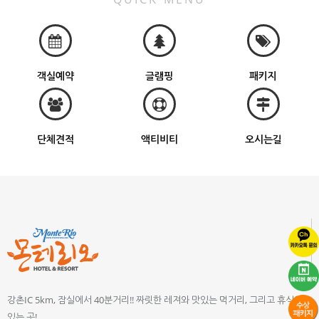
객실예약
글램핑
패키지
단체견적
액티비티
오시는길
강촌IC 5km, 잠실에서 40분거리!! 짜릿한 레져와 맛있는 먹거리, 그리고 휴식이
있는 곳!