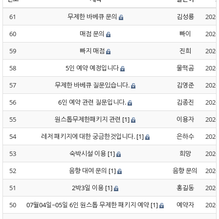
61
무제한 바베큐 문의
김성룡
2026
60
매점 문의
빠이
2026
59
빠지 매점
진희
2026
58
5인 예약 예정입니다
물떡곰
2026
57
무제한 바베큐 질문있습니다.
김영준
2026
56
6인 예약 관련 질문입니다.
김종진
2026
55
원스톱무제한패키지 관련
[1]
이용자
2026
54
레저 패키지에 대한 궁금한것입니다.
[1]
은하수
2026
53
숙박시설 이용
[1]
희망
2026
52
음향 대여 문의
[1]
음향 문의
2026
51
2박3일 이용
[1]
홍길동
2026
50
07월04일~05일 6인 원스톱 무제한 패키지 예약
[1]
예약자
2026