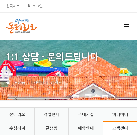
한국어
로그인
1:1 상담 - 문의드립니다
고객센터
Home
고객센터
1:1 상담
몬테리오
객실안내
부대시설
액티비티
수상레저
글램핑
예약안내
고객센터