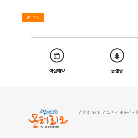
쓰기
객실예약
글램핑
강촌IC 5km, 잠실에서 40분거리