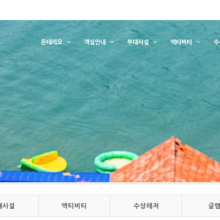
몬테리오
객실안내
부대시설
액티비티
수
대시설
액티비티
수상레저
글